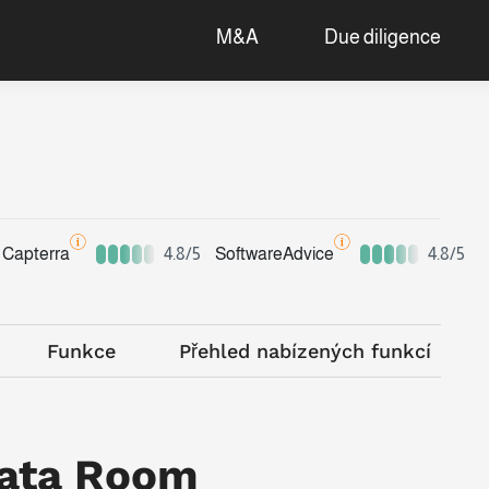
M&A
Due diligence
Capterra
4.8/5
SoftwareAdvice
4.8/5
Funkce
Přehled nabízených funkcí
Data Room