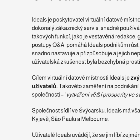
Ideals je poskytovatel virtuální datové místno
dokonalý zákaznický servis, snadné používá
takových funkcí, jako je vestavěná redakce, g
postupy Q&A, pomáhá Ideals podnikům růst, vy
snadno nastavuje a přizpůsobuje a jejich nep
uživatelská zkušenost byla bezchybná prostře
Cílem virtuální datové místnosti Ideals je
zvý
uživatelů.
Takovéto zaměření na podnikání a
společnosti – “
vytváření větší prosperity ve
Společnost sídlí ve Švýcarsku. Ideals má v
Kyjevě, São Paulu a Melbourne.
Uživatelé Ideals uvádějí, že se jim líbí zejmé