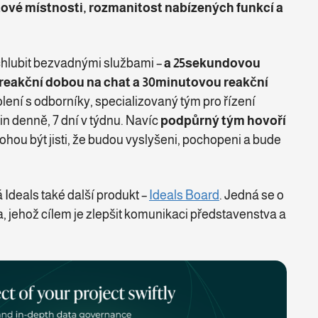
tové místnosti, rozmanitost nabízených funkcí a
hlubit bezvadnými službami –
a
25sekundovou
reakční dobou na chat a 30minutovou reakční
olení s odborníky, specializovaný tým pro řízení
in denně, 7 dní v týdnu. Navíc
podpůrný tým hovoří
mohou být jisti, že budou vyslyšeni, pochopeni a bude
 Ideals také další produkt –
Ideals Board
. Jedná se o
, jehož cílem je zlepšit komunikaci představenstva a