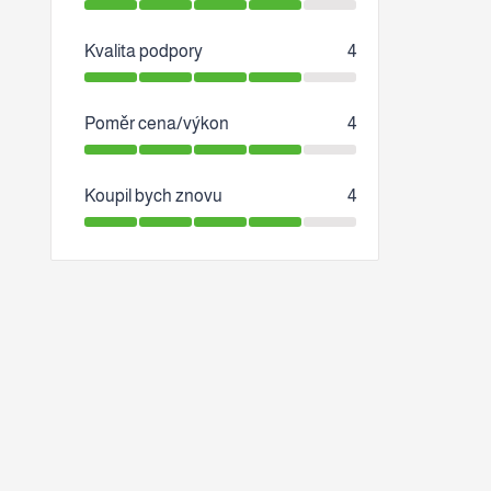
Kvalita podpory
4
Poměr cena/výkon
4
Koupil bych znovu
4